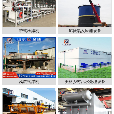
带式压滤机
IC厌氧反应器设备
1
2
3
浅层气浮机
美丽乡村污水处理设备