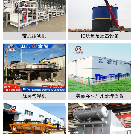
带式压滤机
IC厌氧反应器设备
1
2
3
浅层气浮机
美丽乡村污水处理设备