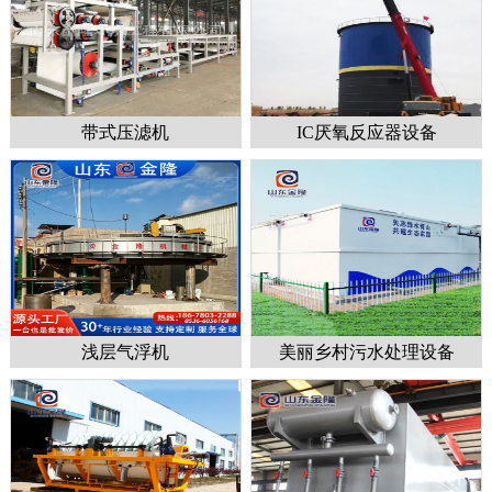
带式压滤机
IC厌氧反应器设备
1
2
3
浅层气浮机
美丽乡村污水处理设备